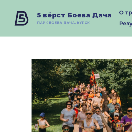
О т
5 вёрст Боева Дача
Рез
ПАРК БОЕВА ДАЧА. КУРСК