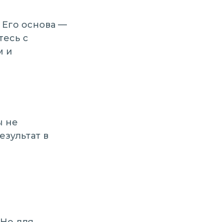
. Его основа —
тесь с
м и
ы не
езультат в