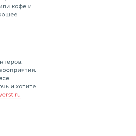
или кофе и
орошее
нтеров.
ероприятия.
все
очь и хотите
erst.ru