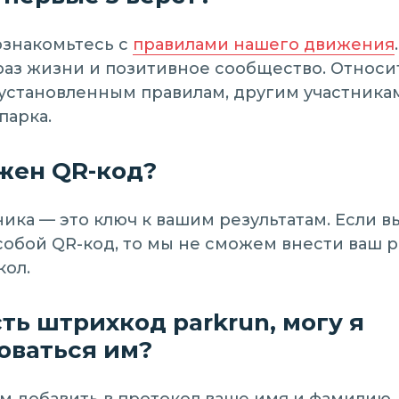
ознакомьтесь с
правилами нашего движения
аз жизни и позитивное сообщество. Относи
установленным правилам, другим участника
парка.
жен QR-код?
ника — это ключ к вашим результатам. Если в
собой QR-код, то мы не сможем внести ваш р
ол.
сть штрихкод parkrun, могу я
оваться им?