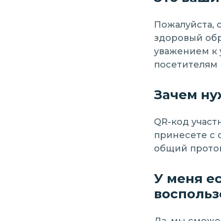
Пожалуйста, 
здоровый обр
уважением к 
посетителям 
Зачем ну
QR-код участ
принесете с 
общий проток
У меня е
воспольз