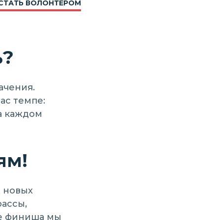
СТАТЬ ВОЛОНТЁРОМ
ь?
ачения.
ас темпе:
на каждом
ям!
 новых
рассы,
ле финиша мы