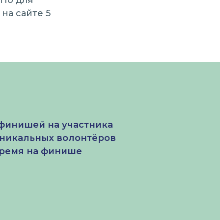
 Но для
на сайте 5
о финишей на участника
уникальных волонтёров
 время на финише