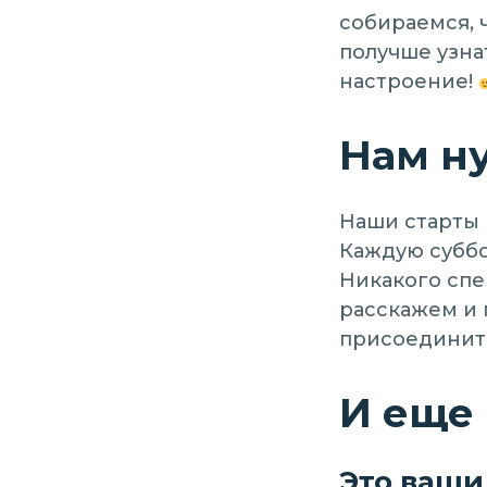
собираемся, 
получше узна
настроение!
Нам н
Наши старты 
Каждую суббо
Никакого спе
расскажем и 
присоединить
И еще 
Это ваши