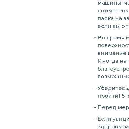
машины мо
внимательн
парка на а
если вы оп
Во время 
поверхност
внимание н
Иногда на 
благоустро
возможные
Убедитесь
пройти) 5 
Перед мер
Если увид
здоровьем,