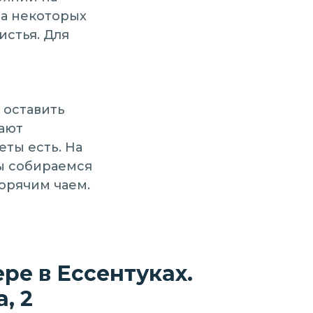
на некоторых
истья. Для
 оставить
ают
еты есть. На
ы собираемся
орячим чаем.
ре в Ессентуках.
, 2