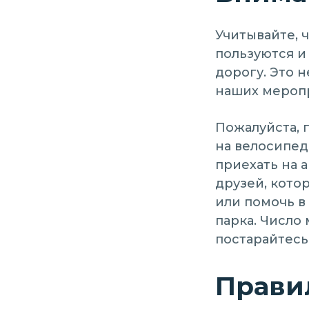
Учитывайте, 
пользуются и
дорогу. Это н
наших мероп
Пожалуйста, 
на велосипед
приехать на а
друзей, кото
или помочь в
парка. Число
постарайтесь
Правил