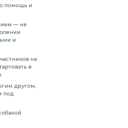
го помощь и
тием — не
долении
тьми и
частников на
тартовать в
.
огим другом,
и под
собакой