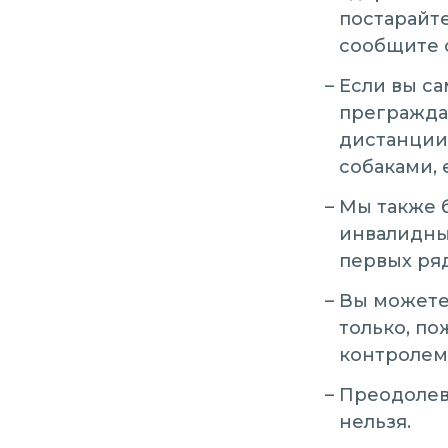
постарайт
сообщите 
Если вы са
прегражда
дистанции
собаками, 
Мы также 
инвалидных
первых ря
Вы можете
только, по
контролем
Преодолев
нельзя.