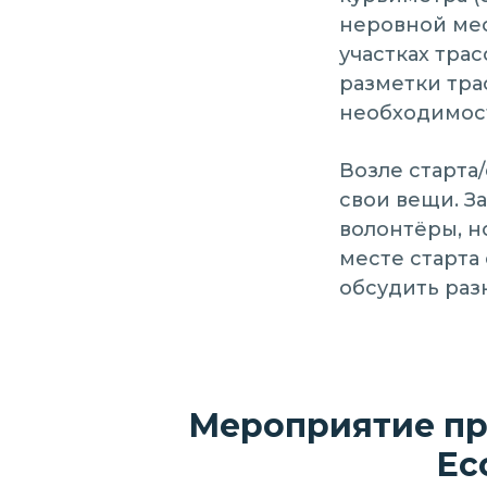
неровной мес
участках трас
разметки тра
необходимост
Возле старта
свои вещи. З
волонтёры, н
месте старта
обсудить раз
Мероприятие про
Ес