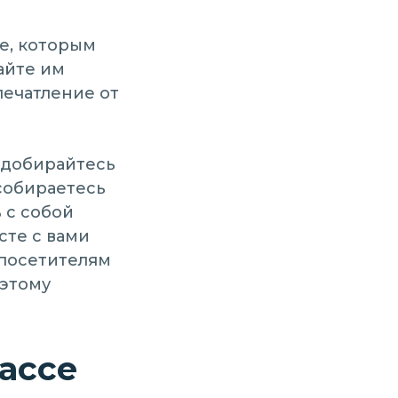
е, которым
айте им
печатление от
 добирайтесь
собираетесь
 с собой
сте с вами
 посетителям
оэтому
ассе