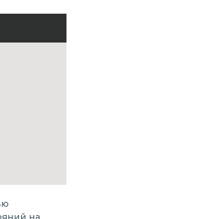
ью
ояний на