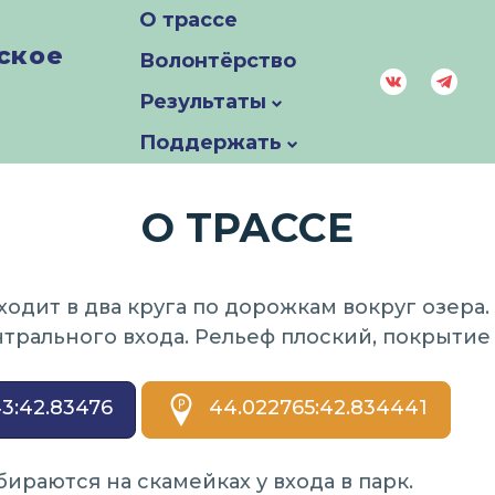
О трассе
дское
Волонтёрство
Результаты
Поддержать
О ТРАССЕ
одит в два круга по дорожкам вокруг озера. 
трального входа. Рельеф плоский, покрытие -
3:42.83476
44.022765:42.834441
ираются на скамейках у входа в парк.