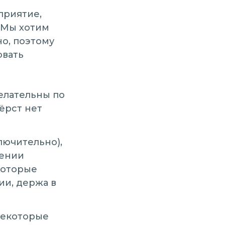
приятие,
 Мы хотим
о, поэтому
овать
елательны по
ёрст нет
ключительно),
дении
которые
ии, держа в
некоторые