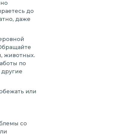
ьно
ираетесь до
атно, даже
неровной
 Обращайте
, животных.
работы по
и другие
робежать или
облемы со
или