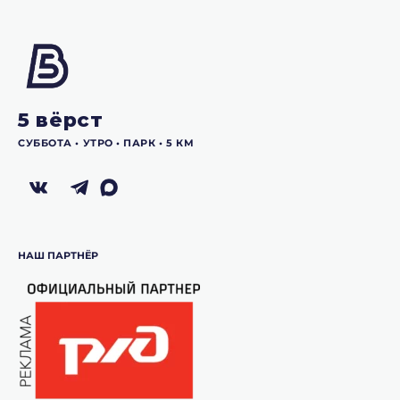
5 вёрст
СУББОТА •‎ УТРО •‎ ПАРК •‎ 5 КМ
НАШ ПАРТНЁР