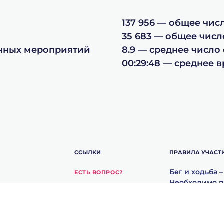
137 956 — общее чи
35 683 — общее чис
ённых мероприятий
8.9 — среднее число
00:29:48 — среднее 
ССЫЛКИ
ПРАВИЛА УЧАСТ
Бег и ходьба 
ЕСТЬ ВОПРОС?
Необходимо п
ЗАБЫЛИ СВОЙ ID?
начинать зани
МАГАЗИН 5 ВЁРСТ
наших меропр
Условия и по
КАРТА