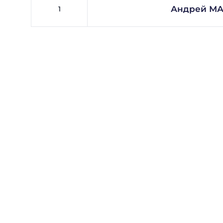
Андрей М
1