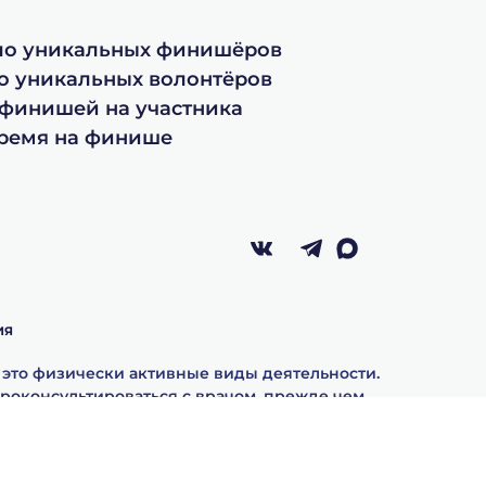
сло уникальных финишёров
ло уникальных волонтёров
 финишей на участника
время на финише
ИЯ
– это физически активные виды деятельности.
роконсультироваться с врачом, прежде чем
маться физкультурой или спортом. Участвуя в
иятиях вы принимаете:
ложения