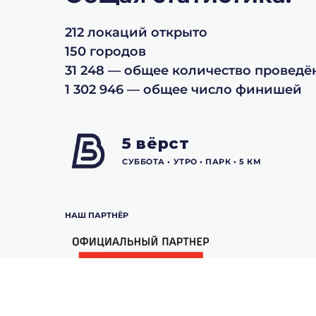
212 локаций открыто
150 городов
31 248 — общее количество провед
1 302 946 — общее число финишей
5 вёрст
СУББОТА •‎ УТРО •‎ ПАРК •‎ 5 КМ
НАШ ПАРТНЁР