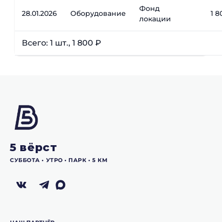
Фонд
28.01.2026
Оборудование
1 8
локации
Всего: 1 шт., 1 800 ₽
5 вёрст
СУББОТА •‎ УТРО •‎ ПАРК •‎ 5 КМ