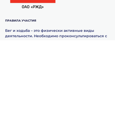
ПРАВИЛА УЧАСТИЯ
Бег и ходьба – это физически активные виды
деятельности. Необходимо проконсультироваться с
врачом, прежде чем начинать заниматься
физкультурой или спортом. Участвуя в наших
мероприятиях вы принимаете:
Условия и положения
Политику обработки персональных данных
ССЫЛКИ
ЕСТЬ ВОПРОС?
ЗАБЫЛИ СВОЙ ID?
МАГАЗИН 5 ВЁРСТ
КАРТА